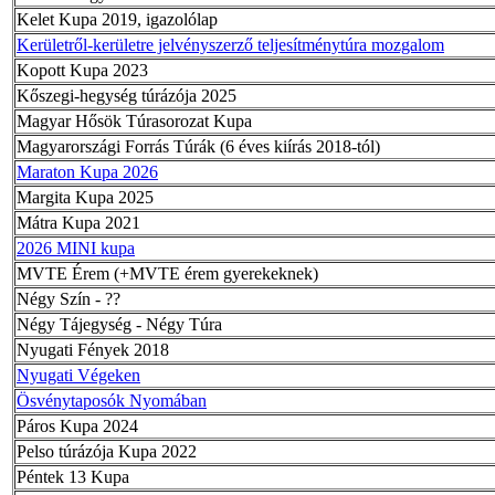
Kelet Kupa 2019, igazolólap
Kerületről-kerületre jelvényszerző teljesítménytúra mozgalom
Kopott Kupa 2023
Kőszegi-hegység túrázója 2025
Magyar Hősök Túrasorozat Kupa
Magyarországi Forrás Túrák (6 éves kiírás 2018-tól)
Maraton Kupa 2026
Margita Kupa 2025
Mátra Kupa 2021
2026 MINI kupa
MVTE Érem (+MVTE érem gyerekeknek)
Négy Szín - ??
Négy Tájegység - Négy Túra
Nyugati Fények 2018
Nyugati Végeken
Ösvénytaposók Nyomában
Páros Kupa 2024
Pelso túrázója Kupa 2022
Péntek 13 Kupa