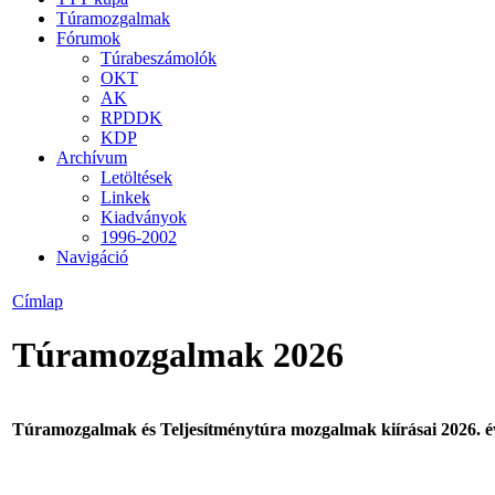
Túramozgalmak
Fórumok
Túrabeszámolók
OKT
AK
RPDDK
KDP
Archívum
Letöltések
Linkek
Kiadványok
1996-2002
Navigáció
Címlap
Túramozgalmak 2026
Túramozgalmak és Teljesítménytúra mozgalmak kiírásai 2026. é