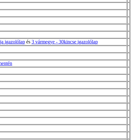
ja igazolólap
és
3 vármegye - 30kincse igazolólap
mentén