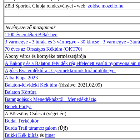
Zöld Sportok Clubja rendezvényei - web:
zoldsc.mozello.hu
Jelvényszerző mozgalmak
1100 év emlékei Békésben
3 vármegye - 3 túrája és 3 vármegye - 30 kincse
,
3 vármegye - 3túrá
70 éves az Országos Kéktúra (OKT70)
Abony város és környéke természetjárója
A Bakony és a Balaton-felvidék rég elfeledett vasúti nyomvonalain 
Agócs Éva emléktúra - Gyermekkorunk kirándulóhelyei
Alba Kupa 2023
Balaton-felvidéki Kék túra
(frissítve: 2021.02.09)
Balaton Körtúra
Barangolások Menedékháztól - Menedékházig
Bebek Portya
A Börzsöny Csúcsai (véget ért)
Budai Térképkör
Burda Trail túramozgalom
(
Új!
)
Bükki Kék kiírás
és
itiner