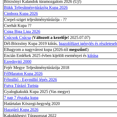
Börzsönyi Kalandok túramozgalom 2026 (Új!)
Bükk Teljesítménytúrázója Kupa 2026
Cimbora Kupa 2026
Csepel-sziget teljesítménytúrázója - ??
Cserhát Kupa ??
Csiga Biga Liga 2026
Csúcsok Csúcsa
(
Változott a kezelője!
2025.07.07)
Dél-Börzsöny Kupa 2019 kiírás,
Igazolófüzet igénylés és részletes
Elhagyom a nagyvárost kupa (2026-tól
megszűnt!
)
Encián Emlékek 2025 évben kijelölt eseményei és
kiírása
Ezrednyitó 2000
Fejér Megye Teljesítménytúrázója 2018
FélMaraton Kupa 2026
Félmillió - Egymillió lépés 2026
Futva Túrázó Turista
Gyalogkakukk Kupa 2025 (Vas megye)
7 nap 7 éjszaka kupa
Határtalan Köszegi-hegység 2020
Hazajáró Kupa 2026
Kakukkhegyi Túrasorozat 2022