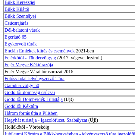
Bükk Keresztjei
Bükk Kilátói
Bükk Szentélyei
Csúcsrajárás
Dél-balatoni várak
Egerlátó 65
Egykorvolt túrák
Encián Emlékek kiírás és események
2021-ben
Fejérkőtől - Tündérvölgyig
(2017. végével lezárult)
Fejér Megye Kéktúrázója
Fejér Megye Várai túrasorozat 2016
Fotósviadal Jelvényszerző Túra
Garadna-völgy 50
Gödöllői-dombság csúcsai
Gödöllői Dombvidék Turistája
(
Új!
)
Gödöllői Kéktúra
Három forrás útja a Pilisben
Hegyhát turistája - Igazolófüzet
,
Szabályzat
(
Új!
)
Hollókőtől - Vöröskőig
Jubileumi Körtúra a Bükk-hegységben - jelvényszerző túra igazolófü