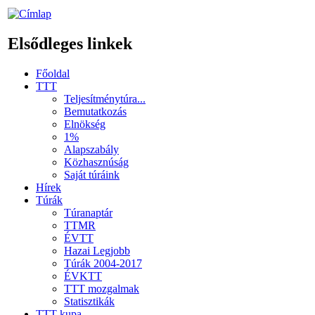
Elsődleges linkek
Főoldal
TTT
Teljesítménytúra...
Bemutatkozás
Elnökség
1%
Alapszabály
Közhasznúság
Saját túráink
Hírek
Túrák
Túranaptár
TTMR
ÉVTT
Hazai Legjobb
Túrák 2004-2017
ÉVKTT
TTT mozgalmak
Statisztikák
TTT kupa