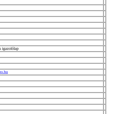
 igazolólap
go.hu