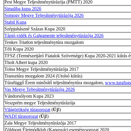
Pest Megye Teljesítménytúrázója (PMTT) 2020
Simaliba kupa 2026
Somogy Megye Teljesítménytúrázója 2026
Stabil Kupa
Szépjuhászné Százas Kupa 2020
Tápió-vidék és Galgamente teljesítménytúrázója 2026
Tenkes Triatlon teljesítménytúra mozgalom
Téli Kupa 2020
TFSZ (Természetjáró Fiatalok Szövetsége) Kupa 2020-2021 kiírás és
Tholt Albert kupa 2020
Tolna Megye Teljesítménytúrázója 2017
Transztúra mozgalom 2024 (Utolsó kiírás)
Túrafüggő Érem minősítő teljesítménytúra mozgalom,
www.turafug
Vas Megye Teljesítménytúrázója 2026
Vándorsólyom Kupa 2023
Veszprém megye Teljesítménytúrázója
Világörökség túrasorozat
(
Új!
)
WADI túrasorozat
(
Új!
)
Zala Megye Teljesítménytúrázója 2017
Zöldpont Életmódklub (Kaposvár) eseménysorozat 2020