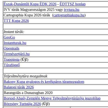
Észak-Dunántúli Kupa ÉDK 2026
-
ÉDTTSZ honlap
IVV túrák Magyarországon 2025 vagy
ivvtura.hu
Cartographia Kupa 2026 túrák (
cartographiakupa.hu
)
TTT Kupa 2026
Instant túrák:
GeoGo
Instantturak.hu
Opentrails
Természetjáró.hu
Trappinsta
(
Új!
)
Túrafüggő
Teljesítménytúra mozgalmak
Bakony Kupa gyalogos és kerékpáros túramozgalom
Balatoni túrák 2026
Barangolás a Dunazugban 2020
Borsod-Abaúj-Zemplén Megye Teljesítménytúrázója igazolólap
Börzsöny Turistája 2026
(
Új!
)