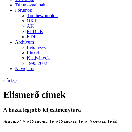
Túramozgalmak
Fórumok
Túrabeszámolók
OKT
AK
RPDDK
KDP
Archívum
Letöltések
Linkek
Kiadványok
1996-2002
Navigáció
Címlap
Elismerő címek
A hazai legjobb teljesítménytúra
Szavazz Te is! Szavazz Te is! Szavazz Te is! Szavazz Te is!