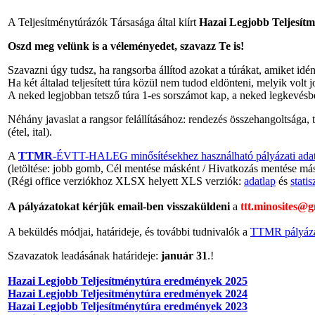
A Teljesítménytúrázók Társasága által kiírt
Hazai Legjobb Teljesít
Oszd meg velünk is a véleményedet, szavazz Te is!
Szavazni úgy tudsz, ha rangsorba állítod azokat a túrákat, amiket idén t
Ha két általad teljesített túra közül nem tudod eldönteni, melyik volt
A neked legjobban tetsző túra 1-es sorszámot kap, a neked legkevésbé 
Néhány javaslat a rangsor felállításához: rendezés összehangoltsága,
(étel, ital).
A
TTMR
-ÉVTT-HALEG minősítésekhez használható pályázati adat
(letöltése: jobb gomb, Cél mentése másként / Hivatkozás mentése má
(Régi office verziókhoz XLSX helyett XLS verziók:
adatlap
és
statis
A pályázatokat kérjük email-ben visszaküldeni
a
ttt.minosites@
A beküldés módjai, határideje, és további tudnivalók a
TTMR pályáza
Szavazatok leadásának határideje:
január 31
.!
Hazai Legjobb Teljesítménytúra eredmények 2025
Hazai Legjobb Teljesítménytúra eredmények 2024
Hazai Legjobb Teljesítménytúra eredmények 2023