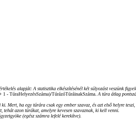
értékelés alapját: A statisztika elkészítésénél két súlyozást veszünk fig
+ 1 - TúraHelyezésSzáma)/TúrázóTúráinakSzáma.
A túra átlag pontsz
i. Mert, ha egy túrára csak egy ember szavaz, és azt első helyre teszi, 
, tehát azon túrákat, amelyre kevesen szavaznak, ki kell venni.
yzetgyöke (egész számra lefelé kerekítve).