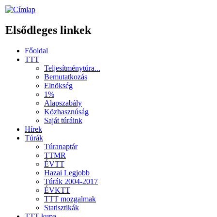
Elsődleges linkek
Főoldal
TTT
Teljesítménytúra...
Bemutatkozás
Elnökség
1%
Alapszabály
Közhasznúság
Saját túráink
Hírek
Túrák
Túranaptár
TTMR
ÉVTT
Hazai Legjobb
Túrák 2004-2017
ÉVKTT
TTT mozgalmak
Statisztikák
TTT kupa