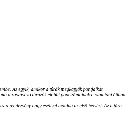
yelembe. Az egyik, amikor a túrák megkapják pontjaikat.
áma a rászavazó túrázók előbbi pontszámainak a számtani átlaga
az a rendezvény nagy eséllyel indulna az első helyért. Az a túra