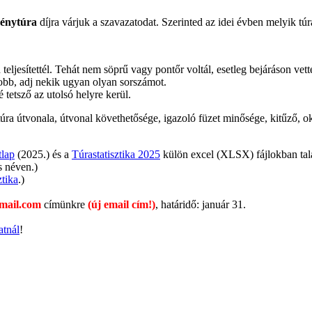
ménytúra
díjra várjuk a szavazatodat. Szerinted az idei évben melyik túr
eljesítettél. Tehát nem söprű vagy pontőr voltál, esetleg bejáráson vettél
 jobb, adj nekik ugyan olyan sorszámot.
tetsző az utolsó helyre kerül.
 túra útvonala, útvonal követhetősége, igazoló füzet minősége, kitűző, 
lap
(2025.) és a
Túrastatisztika 2025
külön excel (XLSX) fájlokban tal
s néven.)
ztika
.)
gmail.com
címünkre
(új email cím!)
, határidő: január 31.
tnál
!