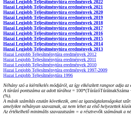
Hazai Legjobb Teljesítménytúra eredmények 2022
Hazai Legjobb Teljesítménytúra eredmények 2021
Hazai Legjobb Teljesítménytúra eredmények 2020
Hazai Legjobb Teljesítménytúra eredmények 2019
Hazai Legjobb Teljesítménytúra eredmények 2018
Hazai Legjobb Teljesítménytúra eredmények 2017
Hazai Legjobb Teljesítménytúra eredmények 2016
Hazai Legjobb Teljesítménytúra eredmények 2015
Hazai Legjobb Teljesítménytúra eredmények 2014
Hazai Legjobb Teljesítménytúra eredmények 2013
Hazai Legjobb Teljesítménytúra eredmények 2012
Hazai Legjobb Teljesítménytúra eredmények 2011
Hazai Legjobb Teljesítménytúra eredmények 2010
Hazai Legjobb Teljesítménytúra eredmények 1997-2009
Hazai Legjobb Teljesítménytúra 1996
Néhány szó a kiértékelés módjáról, az így elkészített rangsor adja az 
A túrázó pontszáma az adott túrához
= 100*(TúrázóTúráinakSzáma 
(%).
A másik számítás ezután következik, ami az igazságtalanságokat szűri k
amelyikre néhányan szavaznak, az nem lehet az első helyezettek között
Az értékelhető minimális szavazatszám = a résztvevők számának a nég