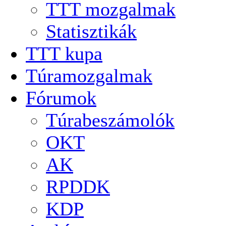
TTT mozgalmak
Statisztikák
TTT kupa
Túramozgalmak
Fórumok
Túrabeszámolók
OKT
AK
RPDDK
KDP