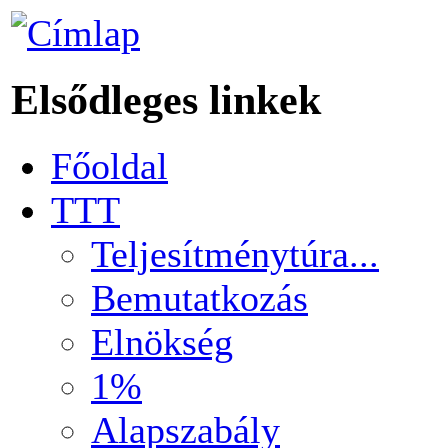
Elsődleges linkek
Főoldal
TTT
Teljesítménytúra...
Bemutatkozás
Elnökség
1%
Alapszabály