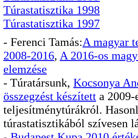
Túrastatisztika 1998
Túrastatisztika 1997
- Ferenci Tamás:
A magyar te
2008-2016
,
A 2016-os magya
elemzése
- Túratársunk,
Kocsonya An
összegzést készített
a 2009-e
teljesítménytúrákról. Hason
túrastatisztikából szívesen l
-
Budapest Kupa 2010 érték