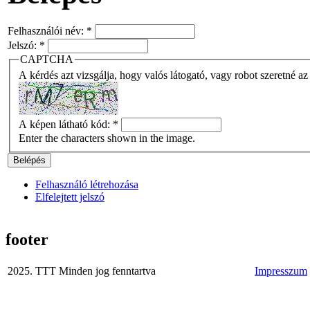
Felhasználói név:
*
Jelszó:
*
CAPTCHA
A kérdés azt vizsgálja, hogy valós látogató, vagy robot szeretné az
A képen látható kód:
*
Enter the characters shown in the image.
Felhasználó létrehozása
Elfelejtett jelszó
footer
2025. TTT Minden jog fenntartva
Impresszum