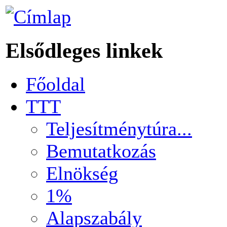
Elsődleges linkek
Főoldal
TTT
Teljesítménytúra...
Bemutatkozás
Elnökség
1%
Alapszabály