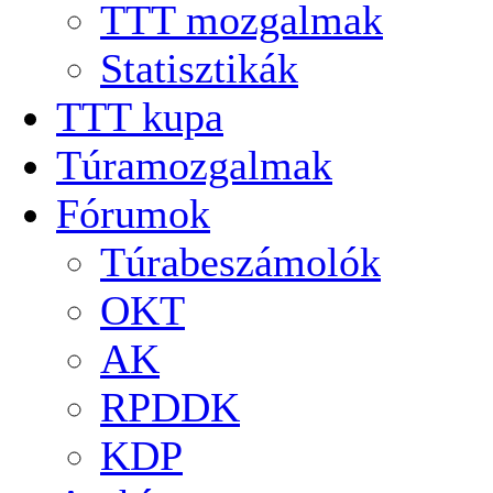
TTT mozgalmak
Statisztikák
TTT kupa
Túramozgalmak
Fórumok
Túrabeszámolók
OKT
AK
RPDDK
KDP