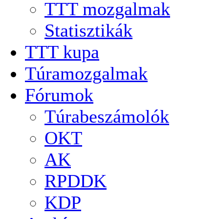
TTT mozgalmak
Statisztikák
TTT kupa
Túramozgalmak
Fórumok
Túrabeszámolók
OKT
AK
RPDDK
KDP