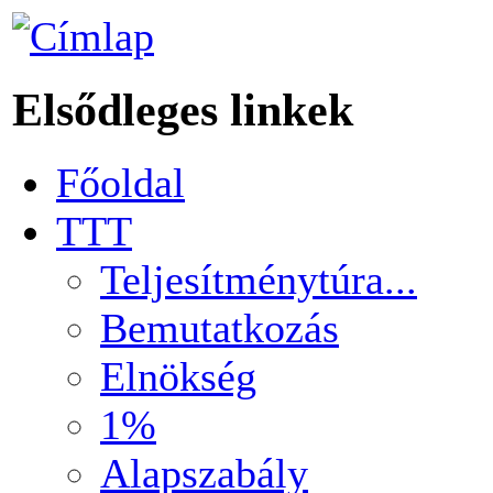
Elsődleges linkek
Főoldal
TTT
Teljesítménytúra...
Bemutatkozás
Elnökség
1%
Alapszabály