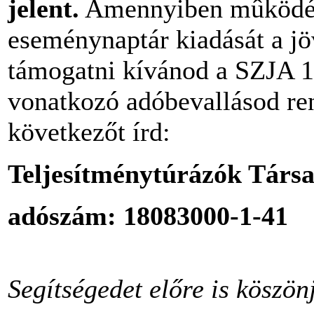
jelent.
Amennyiben mûködésü
eseménynaptár kiadását a j
támogatni kívánod a SZJA 1
vonatkozó adóbevallásod ren
következőt írd:
Teljesítménytúrázók Társ
adószám: 18083000-1-41
Segítségedet előre is köszön