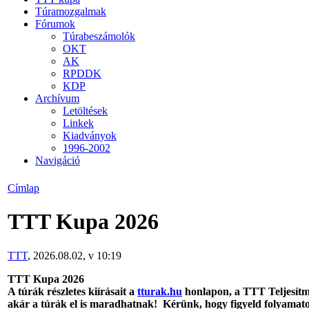
Túramozgalmak
Fórumok
Túrabeszámolók
OKT
AK
RPDDK
KDP
Archívum
Letöltések
Linkek
Kiadványok
1996-2002
Navigáció
Címlap
TTT Kupa 2026
TTT
, 2026.08.02, v 10:19
TTT Kupa 2026
A túrák részletes kiírásait a
tturak.hu
honlapon, a TTT Telj
esít
akár a túrák el is maradhatnak! Kérünk, hogy figyeld folyamat