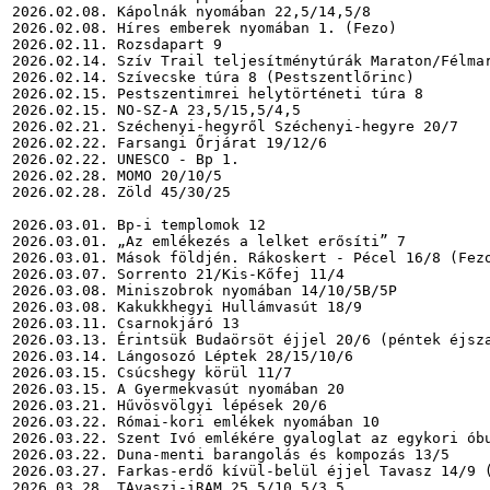
2026.02.08. Kápolnák nyomában 22,5/14,5/8

2026.02.08. Híres emberek nyomában 1. (Fezo)

2026.02.11. Rozsdapart 9

2026.02.14. Szív Trail teljesítménytúrák Maraton/Félmar
2026.02.14. Szívecske túra 8 (Pestszentlőrinc)

2026.02.15. Pestszentimrei helytörténeti túra 8

2026.02.15. NO-SZ-A 23,5/15,5/4,5

2026.02.21. Széchenyi-hegyről Széchenyi-hegyre 20/7

2026.02.22. Farsangi Őrjárat 19/12/6

2026.02.22. UNESCO - Bp 1.

2026.02.28. MOMO 20/10/5

2026.02.28. Zöld 45/30/25

2026.03.01. Bp-i templomok 12

2026.03.01. „Az emlékezés a lelket erősíti” 7

2026.03.01. Mások földjén. Rákoskert - Pécel 16/8 (Fezo
2026.03.07. Sorrento 21/Kis-Kőfej 11/4

2026.03.08. Miniszobrok nyomában 14/10/5B/5P

2026.03.08. Kakukkhegyi Hullámvasút 18/9

2026.03.11. Csarnokjáró 13

2026.03.13. Érintsük Budaörsöt éjjel 20/6 (péntek éjsza
2026.03.14. Lángosozó Léptek 28/15/10/6

2026.03.15. Csúcshegy körül 11/7

2026.03.15. A Gyermekvasút nyomában 20

2026.03.21. Hűvösvölgyi lépések 20/6

2026.03.22. Római-kori emlékek nyomában 10

2026.03.22. Szent Ivó emlékére gyaloglat az egykori óbu
2026.03.22. Duna-menti barangolás és kompozás 13/5

2026.03.27. Farkas-erdő kívül-belül éjjel Tavasz 14/9 (
2026.03.28. TAvaszi-iRAM 25,5/10,5/3,5
