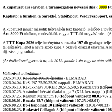
A kupafüzet ára (egyben a túramozgalom nevezési díja):
3000
Ft
Kapható: a túrákon (a Sarokkő, StabilSport, Wadi/FezoSport, és
A kupafüzet január második hétvégéjén lesz kapható. Később a továb
Ára 3000 Ft
túrákon, rendezőktől, vagy a TTT-től megvásárolva. (A né
A
TTT Kupa 2026
teljesítménytúra sorozatba
197
db gyalogos telje
teljesítésével lehet a névre szóló kupa + oklevél díjazást elnyerni. A
díjazásra jogosultak.
(Az értékelésnél gyermek az, aki 2012. január 1-én vagy az után születe
Változások a túrákban:
2026.04.03.
KeSaPiZ 100/30 éjszakai
- ELMARAD!
2026.04.04.
KeSaPiZ 75/50/25/30 nappali
- ELMARAD!
2026.06.13. Kakukkhegy JOKER 20,5/15,5/9,5 (Gazdagrét)
(Időpon
2026.07.25. A nándorfehérvári diadal napja 7 (XI-I. ker. nappali)
(Idő
2026.07.25. Regnum Marianum 10
(Időpont változott! 08.01->07.2
2026.08.01. Rozsda 15/7 (Időpont változott! 07.25->08.01)
2026.08.23. Bp-i kápolnák 10 (Időpont változott! (10.31->08.23)
2026.08.23. Budavári Csillagok 8 (Időpont többször változott! 08