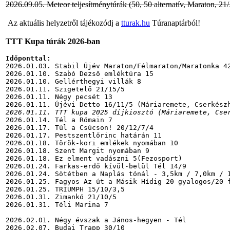
2026.09.05. Meteor teljesítménytúrák (50, 50 alternatív, Maraton, 21
Az aktuális helyzetről tájékozódj a
tturak.hu
Túranaptárból!
TTT Kupa túrák 2026-ban
Időponttal:
2026.01.03. Stabil Újév Maraton/Félmaraton/Maratonka 42
2026.01.10. Szabó Dezső emléktúra 15

2026.01.10. Gellérthegyi villák 8

2026.01.11. Szigetelő 21/15/5

2026.01.11. Négy pecsét 13

2026.01.11. TTT kupa 2025 díjkiosztó (Máriaremete, Cse
2026.01.14. Tél a Rómain 7

2026.01.17. Túl a Csúcson! 20/12/7/4

2026.01.17. Pestszentlőrinc határán 11

2026.01.18. Török-kori emlékek nyomában 10

2026.01.18. Szent Margit nyomában 9

2026.01.18. Ez elment vadászni 5(Fezosport)

2026.01.24. Farkas-erdő kívül-belül Tél 14/9

2026.01.24. Sötétben a Naplás tónál - 3,5km / 7,0km / 1
2026.01.25. Fagyos Az út a Másik Hídig 20 gyalogos/20 f
2026.01.25. TRIUMPH 15/10/3,5

2026.01.31. Zimankó 21/10/5

2026.01.31. Téli Marina 7

2026.02.01. Négy évszak a János-hegyen - Tél

2026.02.07. Budai Trapp 30/10
