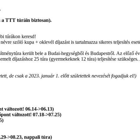
.
 a TTT túráin biztosan).
bi túrákon keresd!
vre szóló kupa + oklevél díjazást is tartalmazza sikeres teljesítés eset
sítménytúra került bele a Budai-hegységből és Budapestről. Az előző év
 kiemelt díjazáshoz 25 túra (gyermekeknek 12 túra) teljesítése szükséges
tt, de csak a 2023. január 1. előtt születettek nevezését fogadjuk el!)
t változott! 06.14->06.13)
pont változott! 07.18->07.25)
5)
.29->08.23, nappali túra)