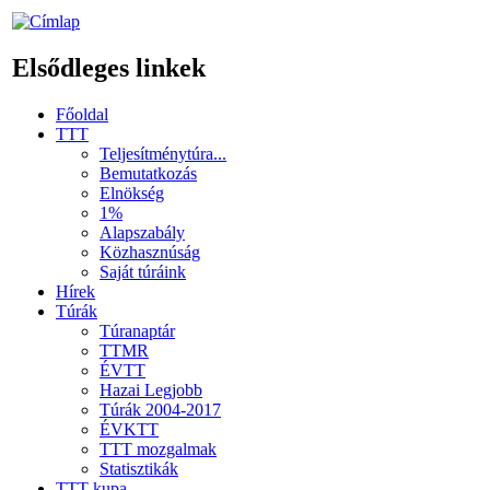
Elsődleges linkek
Főoldal
TTT
Teljesítménytúra...
Bemutatkozás
Elnökség
1%
Alapszabály
Közhasznúság
Saját túráink
Hírek
Túrák
Túranaptár
TTMR
ÉVTT
Hazai Legjobb
Túrák 2004-2017
ÉVKTT
TTT mozgalmak
Statisztikák
TTT kupa