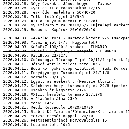
2026.03.28. Négy évszak a János-hegyen - Tavasz

2026.03.28. Gyertek ki a Vadasparkba 12/16

2026.03.28. Téry Ödön emléktúra 50/40/20

2026.03.28. Telki felé éjjel 32/9/5

2026.03.29. Azt a kutya mindenit 6 (Fezo)

2026.03.29. Nyusziváró túra 20/10/5/2 (Újtelepi Parkerd
2026.03.29. Budaörsi Kopárok 20+10/20/10

2026.04.03. Wekerlei túra - Barátok között 9/5 (Nagypén
2026.04.03. KeSaPiZ 100/30 éjszakai
2026.04.04. KeSaPiZ 75/50/25/30 nappali
 - ELMARAD!

2026.04.05. PipiBaba 22/12/5

2026.04.10. Csúcshegyi Túranap Éjjel 20/11/4 (péntek éj
2026.04.11. József Attila-telepi séta 10/5

2026.04.11. Buda környéki szép kilátások - Buda Bércein
2026.04.11. Fenyőgyöngyi Túranap éjjel 24/11/6

2026.04.12. Normafa 20/10/5

2026.04.12. Együtt az évekért 5 (Pestszentlőrinc)

2026.04.17. Széchenyi-hegyi túranap éjjel 20/8 (péntek 
2026.04.18. Hidakon át kígyózva 21/6

2026.04.18. XXIII. kerületi túranap 23/12/6

2026.04.19. A Platánfa álma 25/9

2026.04.19. Masni 14/7

2026.04.21. Keddi Kutyagoló 10/20/10+20

2026.04.25. Stabil-Kő Maraton/Félmaraton/Kis maraton 42
2026.04.25. Merzse-mocsár nappali 20/10

2026.04.26. Pestszentlőrinci Kör/gyaloglás 15

2026.04.26. Lupa mellett 10/5
