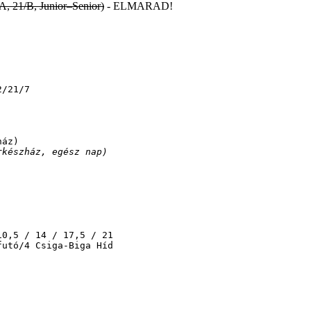
/A, 21/B, Junior–Senior)
- ELMARAD!
/21/7

rkészház, egész nap)
0,5 / 14 / 17,5 / 21

utó/4 Csiga-Biga Híd
