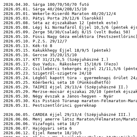
2026.04.30. Sárga 100/70/50/70 futó

2026.05.01. Sárga 40/20A/20B/15/10

2026.05.01. Wekerle-Kiserdő Maraton 40/20/12/4

2026.05.03. Pátyi Porta 29/12/6 (Sarokkő)

2026.05.08. Séta az éjszakában 12 (péntek este)

2026.05.08. Lépj ki Normafáról Éjjel 10,5/6 (péntek éjs
2026.05.09. Zerge 50/30/Családi 8/15 (volt Budai 50)

2026.05.10. Füssi Nagy Géza emléktúra (Pestszentlőrinc)
2026.05.10. P.Z.S. 29/12/7

2026.05.13. Kék-tó 8

2026.05.15. Kakukkhegy Éjjel 18/9/5 (péntek)

2026.05.16. Gercse 35/20/15/10

2026.05.17. KTT 31/21/6,5 (Szépjuhászné I.)

2026.05.17. Quo Vadis. Rákoskert 15/10/6 (Fezo)

2026.05.22. Csillebérci tekergés éjjel 21/11,5/6 (pénte
2026.05.23. Szigetről-szigetre 24/10

2026.05.24. Légből kapott túra - gyermeknapi őrület 24/
2026.05.25. Kőérberki séta 10 (Pünkösdhétfő)

2026.05.29. TAIPEI éjjel 29/13/4 (Szépjuhászné II.)

2026.05.29. Merzse-mocsár éjszakai 20/10 (péntek éjszak
2026.05.30. Négy évszak a János-hegyen - Nyár

2026.05.30. Kis Pistázó Túranap maraton-Félmaraton-Mara
2026.05.31. Pestszentlőrinci gyereknap

2026.06.05. CARDEA éjjel 29/13/4 (Szépjuhászné III.)

2026.06.06. Menj amerre látsz Maraton/Félmaraton/Marato
2026.06.06. Vizafogói séta 10/7

2026.06.07. Hajógyári séta 6

2026.06.12. Éjjel Remete 18/10/5
