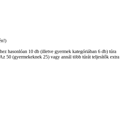
én!)
hez hasonlóan 10 db (illetve gyermek kategóriában 6 db) túra
. Az 50 (gyermekeknek 25) vagy annál több túrát teljesítők extra