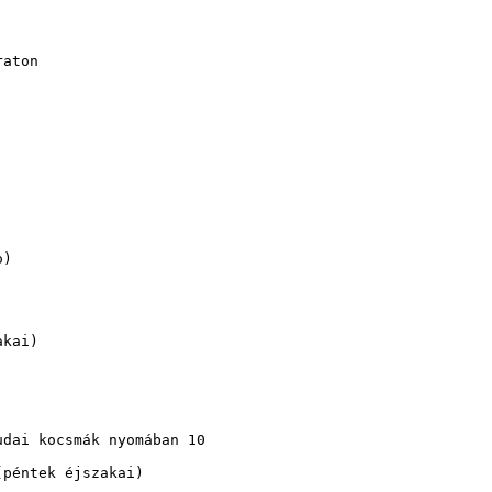
aton

)

kai)

dai kocsmák nyomában 10

péntek éjszakai)
