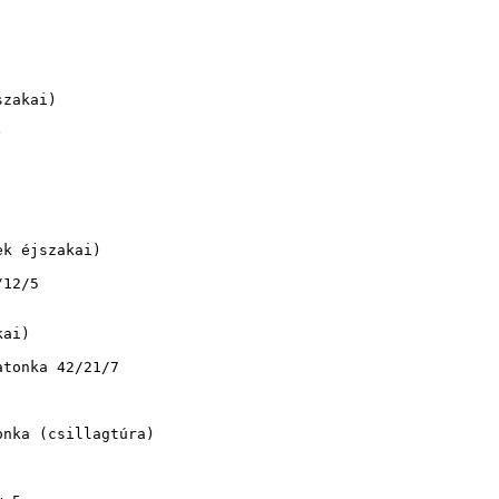
zakai)



k éjszakai)

12/5

ai)

tonka 42/21/7

nka (csillagtúra)
