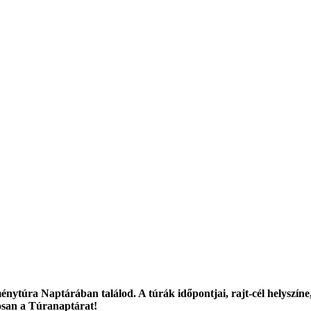
ménytúra Naptárában találod. A túrák időpontjai, rajt-cél helyszíne
osan a Túranaptárat!