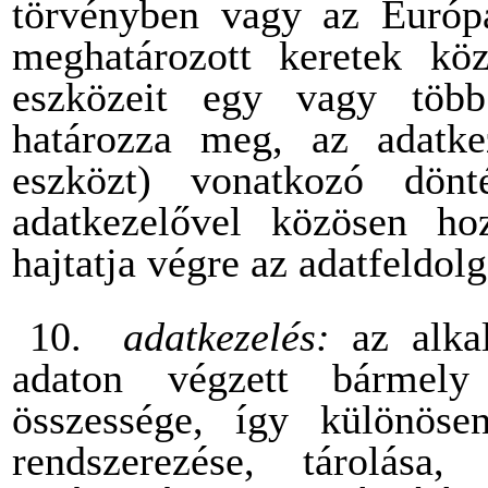
törvényben vagy az Európa
meghatározott keretek köz
eszközeit egy vagy több
határozza meg, az adatkez
eszközt) vonatkozó dön
adatkezelővel közösen h
hajtatja végre az adatfeldol
10.
adatkezelés:
az alka
adaton végzett bármel
összessége, így különösen 
rendszerezése, tárolása, 