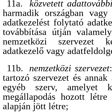
11a.
közvetett adattovább
harmadik országban vagy 
adatkezelést folytató adatk
továbbítása útján valame
nemzetközi szervezet ke
adatkezelő vagy adatfeldolgo
11b.
nemzetközi szervezet
tartozó szervezet és annak 
egyéb szerv, amelyet 
megállapodás hozott létre
alapján jött létre;