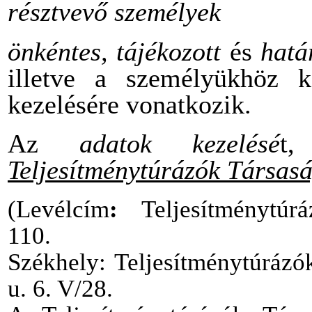
résztvevő személyek
önkéntes, tájékozott
és
határ
illetve a személyükhöz k
kezelésére vonatkozik.
Az
adatok kezelésé
t
Teljesítménytúrázók Társas
(
Levélcím
:
Teljesítménytúrá
110.
Székhely: Teljesítménytúrázó
u. 6. V/28.