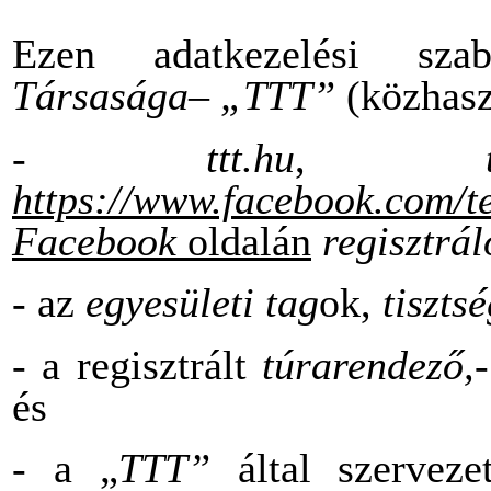
Ezen adatkezelési sz
Társasága
–
„TTT”
(közhasz
- ttt.hu
,
https://www.facebook.com/t
Facebook
oldalán
regisztrál
- az
egyesületi tag
ok,
tiszts
- a regisztrált
túrarendező,-
és
- a „
TTT”
által szervezet