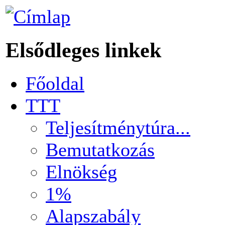
Elsődleges linkek
Főoldal
TTT
Teljesítménytúra...
Bemutatkozás
Elnökség
1%
Alapszabály