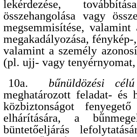
lekérdezése, továbbítá
összehangolása vagy összek
megsemmisítése, valamint a
megakadályozása, fénykép-, 
valamint a személy azonosí
(pl. ujj- vagy tenyérnyomat,
10a.
bűnüldözési cél
meghatározott feladat- és 
közbiztonságot fenyeget
elhárítására, a bűnmege
büntetőeljárás lefolytatá