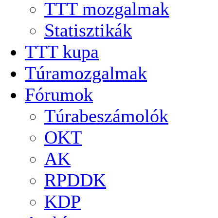
TTT mozgalmak
Statisztikák
TTT kupa
Túramozgalmak
Fórumok
Túrabeszámolók
OKT
AK
RPDDK
KDP