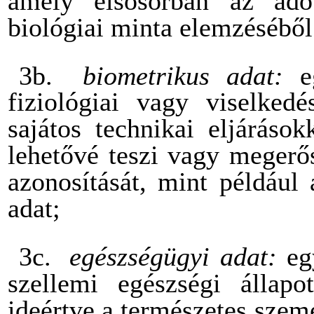
amely elsősorban az adot
biológiai minta elemzéséből
3b.
biometrikus adat:
e
fiziológiai vagy viselkedé
sajátos technikai eljáráso
lehetővé teszi vagy megerő
azonosítását, mint például
adat;
3c.
egészségügyi adat:
eg
szellemi egészségi állapo
ideértve a természetes szem