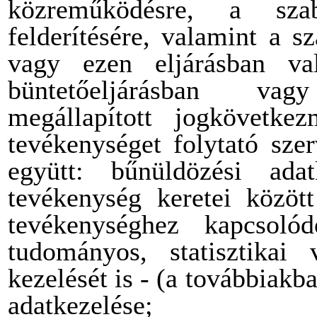
közreműködésre, a szab
felderítésére, valamint a sz
vagy ezen eljárásban va
büntetőeljárásban vag
megállapított jogkövetkez
tevékenységet folytató sze
együtt: bűnüldözési adat
tevékenység keretei között
tevékenységhez kapcsolód
tudományos, statisztikai 
kezelését is - (a továbbiakb
adatkezelése;