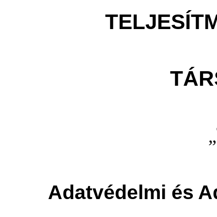
TELJESÍT
TÁR
„
Adatvédelmi és A