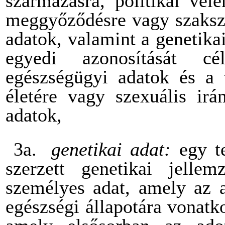
származásra, politikai vél
meggyőződésre vagy szaksze
adatok, valamint a genetika
egyedi azonosítását c
egészségügyi adatok és a 
életére vagy szexuális irá
adatok,
3a.
genetikai adat:
egy t
szerzett genetikai jelle
személyes adat, amely az a
egészségi állapotára vonatk