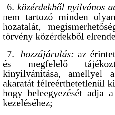
6.
közérdekből nyilvános a
nem tartozó minden olyan
hozatalát, megismerhetősé
törvény közérdekből elrende
7.
hozzájárulás:
az érinte
és megfelelő tájékoz
kinyilvánítása, amellyel 
akaratát félreérthetetlenül k
hogy beleegyezését adja a
kezeléséhez;