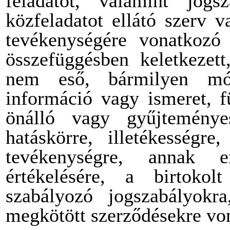
feladatot, valamint jogs
közfeladatot ellátó szerv 
tevékenységére vonatkozó 
összefüggésben keletkezet
nem eső, bármilyen mó
információ vagy ismeret, f
önálló vagy gyűjteménye
hatáskörre, illetékességre
tevékenységre, annak e
értékelésére, a birtoko
szabályozó jogszabályokr
megkötött szerződésekre vo