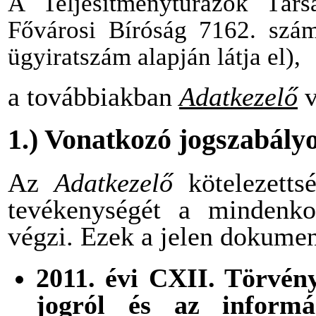
A
Teljesítménytúrázók Tár
Fővárosi Bíróság 7162. szám
ügyiratszám alapján látja el),
a továbbiakban
Adatkezelő
v
1.) Vonatkozó jogszabály
Az
Adatkezelő
kötelezettsé
tevékenységét a mindenkor
végzi. Ezek a jelen dokumen
2011. évi CXII. Törvén
jogról és az informá