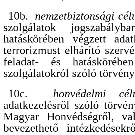
10b.
nemzetbiztonsági cél
szolgálatok jogszabályb
hatáskörében végzett adat
terrorizmust elhárító szer
feladat- és hatáskörébe
szolgálatokról szóló törvény
10c.
honvédelmi cé
adatkezelésről szóló törvé
Magyar Honvédségről, val
bevezethető intézkedések