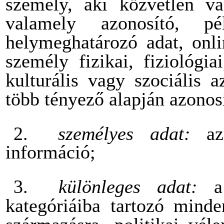
személy, aki közvetlen v
valamely azonosító, p
helymeghatározó adat, onli
személy fizikai, fiziológia
kulturális vagy szociális 
több tényező alapján azonos
2.
személyes adat:
a
információ;
3.
különleges adat:
a
kategóriáiba tartozó minde