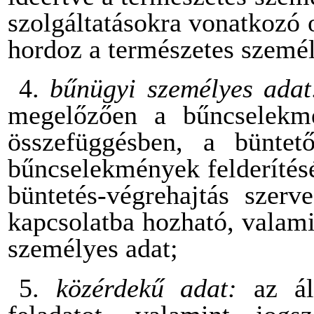
szolgáltatásokra vonatkozó 
hordoz a természetes személ
4.
bűnügyi személyes ada
megelőzően a bűncselekmé
összefüggésben, a büntetőe
bűncselekmények felderítésé
büntetés-végrehajtás szerve
kapcsolatba hozható, valami
személyes adat;
5.
közérdekű adat:
az á