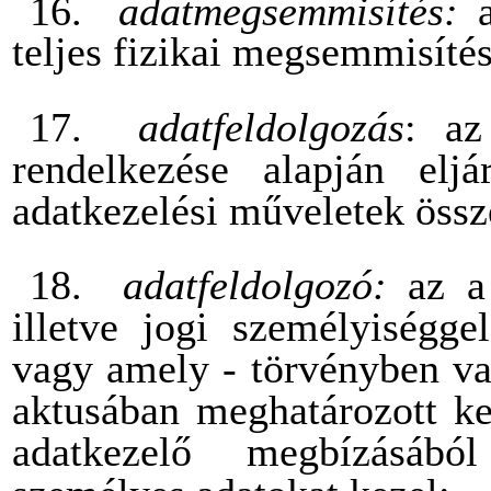
16.
adatmegsemmisítés:
teljes fizikai megsemmisítés
17.
adatfeldolgozás
: az
rendelkezése alapján eljá
adatkezelési műveletek össz
18.
adatfeldolgozó:
az a
illetve jogi személyiségge
vagy amely - törvényben va
aktusában meghatározott ker
adatkezelő megbízásábó