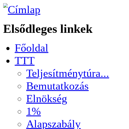
Elsődleges linkek
Főoldal
TTT
Teljesítménytúra...
Bemutatkozás
Elnökség
1%
Alapszabály