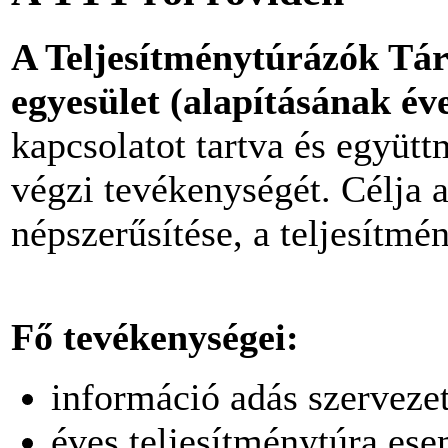
A Teljesítménytúrázók Tá
egyesület (alapításának év
kapcsolatot tartva és együt
végzi tevékenységét. Célja a
népszerűsítése, a teljesítmé
Fő tevékenységei:
információ adás szerveze
éves teljesítménytúra ese