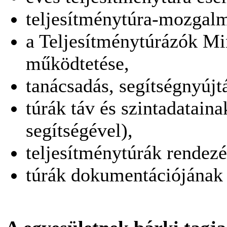
teljesítménytúra-mozgal
a Teljesítménytúrázók M
működtetése,
tanácsadás, segítségnyújt
túrák táv és szintadatai
segítségével),
teljesítménytúrák rendez
túrák dokumentációjának 