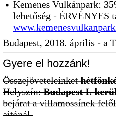
Kemenes Vulkánpark: 35%
lehetőség - ÉRVÉNYES ta
www.kemenesvulkanpark
Budapest, 2018. április - a
Gyere el hozzánk!
Összejöveteleinket
hétfőnké
Helyszín:
Budapest I. kerüle
bejárat a villamossínek felől
ajtónál.