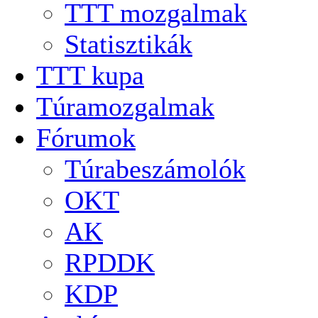
TTT mozgalmak
Statisztikák
TTT kupa
Túramozgalmak
Fórumok
Túrabeszámolók
OKT
AK
RPDDK
KDP