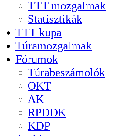
TTT mozgalmak
Statisztikák
TTT kupa
Túramozgalmak
Fórumok
Túrabeszámolók
OKT
AK
RPDDK
KDP