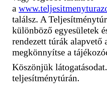
a
www.teljesitmenyturaz
találsz. A Teljesítménytú
különböző egyesületek é
rendezett túrák alapvető 
megkönnyítse a tájékozódá
Köszönjük látogatásodat
teljesítménytúrán.