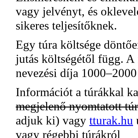
vagy jelvényt, és okleve
sikeres teljesítőknek.
Egy túra költsége döntően
jutás költségétől függ. 
nevezési díja 1000–2000
Információt a túrákkal k
megjelenő nyomtatott tú
adjuk ki) vagy
tturak.hu
ú
vagy régebbi túrákról