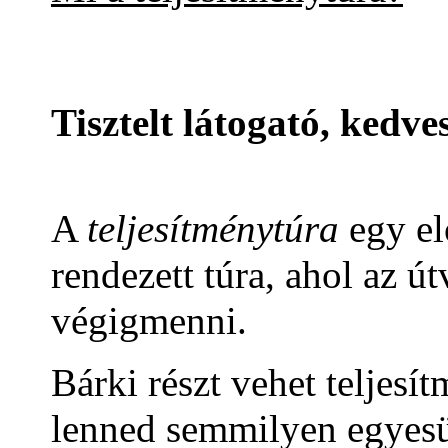
Tisztelt látogató, kedve
A
teljesítménytúra
egy el
rendezett túra, ahol az ú
végigmenni.
Bárki részt vehet teljesí
lenned semmilyen egyesü