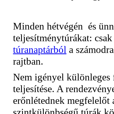
Minden hétvégén és ünn
teljesítménytúrákat: csak
túranaptárból
a számodra 
rajtban.
Nem igényel különleges f
teljesítése. A rendezvény
erőnlétednek megfelelőt
szintkülönbségű túrák kö