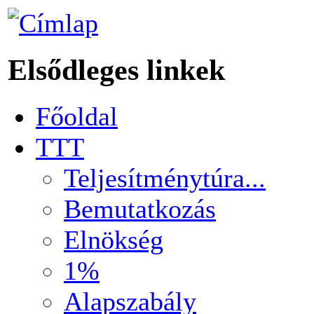
Elsődleges linkek
Főoldal
TTT
Teljesítménytúra...
Bemutatkozás
Elnökség
1%
Alapszabály