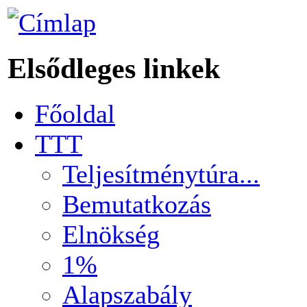
Elsődleges linkek
Főoldal
TTT
Teljesítménytúra...
Bemutatkozás
Elnökség
1%
Alapszabály