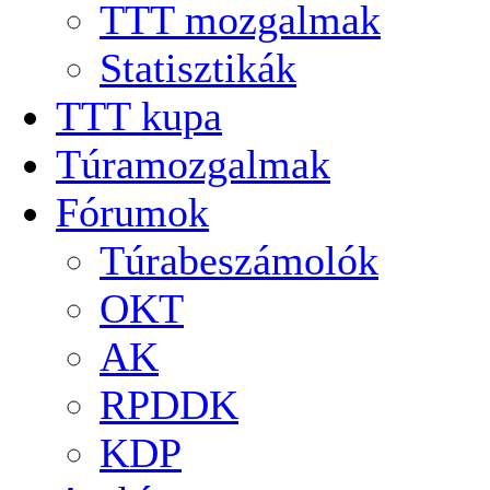
TTT mozgalmak
Statisztikák
TTT kupa
Túramozgalmak
Fórumok
Túrabeszámolók
OKT
AK
RPDDK
KDP