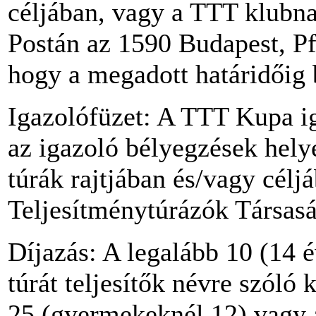
céljában, vagy a TTT klubnap
Postán az 1590 Budapest, Pf.
hogy a megadott határidőig 
Igazolófüzet: A TTT Kupa iga
az igazoló bélyegzések helyé
túrák rajtjában és/vagy célj
Teljesítménytúrázók Társasá
Díjazás: A legalább 10 (14 
túrát teljesítők névre szóló
25 (gyermekeknél 12) vagy a