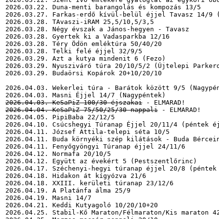
2026.03.22. Duna-menti barangolás és kompozás 13/5

2026.03.27. Farkas-erdő kívül-belül éjjel Tavasz 14/9 (
2026.03.28. TAvaszi-iRAM 25,5/10,5/3,5

2026.03.28. Négy évszak a János-hegyen - Tavasz

2026.03.28. Gyertek ki a Vadasparkba 12/16

2026.03.28. Téry Ödön emléktúra 50/40/20

2026.03.28. Telki felé éjjel 32/9/5

2026.03.29. Azt a kutya mindenit 6 (Fezo)

2026.03.29. Nyusziváró túra 20/10/5/2 (Újtelepi Parkerd
2026.03.29. Budaörsi Kopárok 20+10/20/10

2026.04.03. Wekerlei túra - Barátok között 9/5 (Nagypén
2026.04.03. KeSaPiZ 100/30 éjszakai
2026.04.04. KeSaPiZ 75/50/25/30 nappali
 - ELMARAD!

2026.04.05. PipiBaba 22/12/5

2026.04.10. Csúcshegyi Túranap Éjjel 20/11/4 (péntek éj
2026.04.11. József Attila-telepi séta 10/5

2026.04.11. Buda környéki szép kilátások - Buda Bércein
2026.04.11. Fenyőgyöngyi Túranap éjjel 24/11/6

2026.04.12. Normafa 20/10/5

2026.04.12. Együtt az évekért 5 (Pestszentlőrinc)

2026.04.17. Széchenyi-hegyi túranap éjjel 20/8 (péntek 
2026.04.18. Hidakon át kígyózva 21/6

2026.04.18. XXIII. kerületi túranap 23/12/6

2026.04.19. A Platánfa álma 25/9

2026.04.19. Masni 14/7

2026.04.21. Keddi Kutyagoló 10/20/10+20

2026.04.25. Stabil-Kő Maraton/Félmaraton/Kis maraton 42