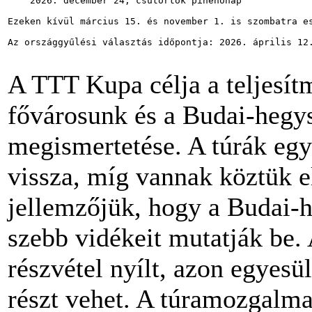
    2026. december 24, csütörtök pihenőnap

Ezeken kívül március 15. és november 1. is szombatra es
Az országgyűlési választás időpontja: 2026. április 12.
A TTT Kupa célja a teljesít
fővárosunk és a Budai-hegy
megismertetése. A túrák egy
vissza, míg vannak köztük e
jellemzőjük, hogy a Budai-h
szebb vidékeit mutatják be.
részvétel nyílt, azon egyesül
részt vehet. A túramozgalma