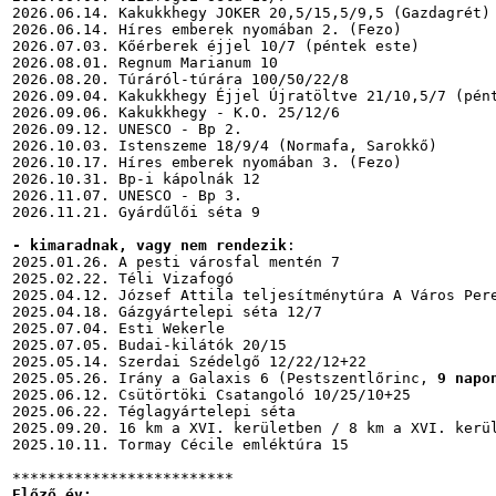
2026.06.14. Kakukkhegy JOKER 20,5/15,5/9,5 (Gazdagrét)

2026.06.14. Híres emberek nyomában 2. (Fezo)

2026.07.03. Kőérberek éjjel 10/7 (péntek este)

2026.08.01. Regnum Marianum 10

2026.08.20. Túráról-túrára 100/50/22/8

2026.09.04. Kakukkhegy Éjjel Újratöltve 21/10,5/7 (pént
2026.09.06. Kakukkhegy - K.O. 25/12/6

2026.09.12. UNESCO - Bp 2.

2026.10.03. Istenszeme 18/9/4 (Normafa, Sarokkő)

2026.10.17. Híres emberek nyomában 3. (Fezo)

2026.10.31. Bp-i kápolnák 12

2026.11.07. UNESCO - Bp 3.

2026.11.21. Gyárdűlői séta 9

- kimaradnak, vagy nem rendezik
:

2025.01.26. A pesti városfal mentén 7

2025.02.22. Téli Vizafogó

2025.04.12. József Attila teljesítménytúra A Város Pere
2025.04.18. Gázgyártelepi séta 12/7

2025.07.04. Esti Wekerle

2025.07.05. Budai-kilátók 20/15

2025.05.14. Szerdai Szédelgő 12/22/12+22

2025.05.26. Irány a Galaxis 6 (Pestszentlőrinc, 
9 napo
2025.06.12. Csütörtöki Csatangoló 10/25/10+25

2025.06.22. Téglagyártelepi séta

2025.09.20. 16 km a XVI. kerületben / 8 km a XVI. kerül
2025.10.11. Tormay Cécile emléktúra 15

Előző év: