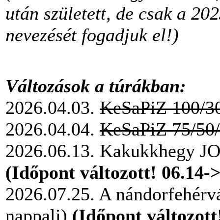
után született, de csak a 202
nevezését fogadjuk el!)
Változások a túrákban:
2026.04.03.
KeSaPiZ 100/30
2026.04.04.
KeSaPiZ 75/50/
2026.06.13. Kakukkhegy JO
(Időpont változott! 06.14-
2026.07.25. A nándorfehérvár
nappali)
(Időpont változott