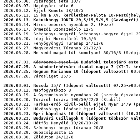
2026.06.06. Vizafogói séta 10/7

2026.06.07. Hajógyári séta 6

2026.06.12. Éjjel Remete 18/10/5

2026.06.13. Kakukkhegy JOKER 20,5/15,5/9,5 (Gazdagrét)
2026.06.14. Híres emberek nyomában 2. (Fezo)

2026.06.17. Őrmezői Szomszédoló 12/5

2026.06.19. Széchenyi-hegyről Széchenyi-hegyre éjjel 20
2026.06.20. Lépj ki Normafáról 10,5/6

2026.06.21. Fenyőgyöngyi Túranap 24/11/6

2026.06.27. Nagykovácsi Túranap 21/12/8

2026.06.28. Ne vedd magad túl komolyan! 30/16/8 (Szépju
2026.07.03. 
Kőérberek éjjel 10
Budafoki telepjáró este
2026.07.25. A nándorfehérvári diadal napja 7 (XI-I. ke
2026.07.25. Regnum Marianum 10 (Időpont változott! 08.
2026.07.26. Városliget 25/5

2026.08.01. Rozsda 15/7 (Időpont változott! 07.25->08.
2025.08.12. Napfogyatkozó 8

2026.08.19. A Gyermekvasút nyomában 20 (szerda éjszakai
2026.08.20. Túráról-túrára 100/50/22/8 (Stabil)

2026.08.21. Farkas-erdő kívül-belül éjjel Nyár 14/9 (pé
2026.08.23. Bp-i kápolnák 10 (Időpont változott! (10.3
2026.08.23. Budavári Csillagok 8 (Időpont többször vál
2026.08.24. Hétfői Henyélő 10/20/10+20

2026.08.29. Széchenyi-hegyi túranap 20/8

2026.08.29. Gubacsipuszta 15

2026.08.30. ZöldÚton 24/12/6
