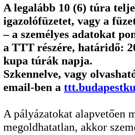
A legalább 10 (6) túra telj
igazolófüzetet, vagy a füz
– a személyes adatokat pont
a TTT részére,
határidő: 2
kupa túrák napja.
Szkennelve, vagy olvasható
email-ben
a
ttt.budapest
A pályázatokat alapvetően m
megoldhatatlan, akkor szem