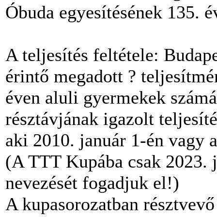
Óbuda egyesítésének 135. é
A teljesítés feltétele: Budap
érintő megadott ? teljesítmé
éven aluli gyermekek számár
résztávjának igazolt teljesí
aki 2010. január 1-én vagy a
(A TTT Kupába csak 2023. ja
nevezését fogadjuk el!)
A kupasorozatban résztvevő t