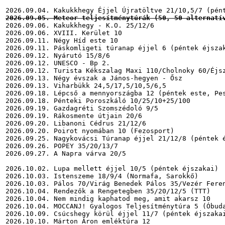
2026.09.05. Meteor teljesítménytúrák (50, 50 alternatí
2026.09.06. Kakukkhegy - K.O. 25/12/6

2026.09.06. XVIII. Kerület 10

2026.09.11. Négy Híd este 10

2026.09.11. Páskomligeti túranap éjjel 6 (péntek éjszak
2026.09.12. Nyárutó 15/8/6

2026.09.12. UNESCO - Bp 2.

2026.09.12. Turista Kékszalag Maxi 110/Cholnoky 60/Éjsz
2026.09.13. Négy évszak a János-hegyen - Ősz

2026.09.13. Viharbükk 24,5/17,5/10,5/6,5

2026.09.18. Lépcső a mennyországba 12 (péntek este, Pes
2026.09.18. Pénteki Poroszkáló 10/25/10+25/100

2026.09.19. Gazdagréti Szomszédoló 9/5

2026.09.19. Rákosmente útjain 20/6

2026.09.20. Libanoni Cédrus 21/12/6

2026.09.20. Poirot nyomában 10 (Fezosport)

2026.09.25. Nagykovácsi Túranap éjjel 21/12/8 (péntek é
2026.09.26. POPEY 35/20/13/7

2026.09.27. A Napra várva 20/5

2026.10.02. Lupa mellett éjjel 10/5 (péntek éjszakai)

2026.10.03. Istenszeme 18/9/4 (Normafa, Sarokkő)

2026.10.03. Pálos 70/Virág Benedek Pálos 35/Vezér Feren
2026.10.04. Rendezők a Rengetegben 35/20/12/5 (TTT)

2026.10.04. Nem mindig kaphatod meg, amit akarsz 10

2026.10.04. MOCCANJ! Gyalogos Teljesítménytúra 5 (Óbuda
2026.10.09. Csúcshegy körül éjjel 11/7 (péntek éjszakai
2026.10.10. Márton Áron emléktúra 12
