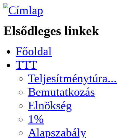
Elsődleges linkek
Főoldal
TTT
Teljesítménytúra...
Bemutatkozás
Elnökség
1%
Alapszabály