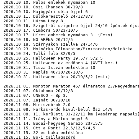
2026.10.10. Pálos emlékek nyomában 10

2026.10.10. Őszi Chanson 30/19/8

2026.10.10. Hajógyári séta éjjel 6

2026.10.11. Dűlőkeresztelő 24/12/8/3

2026.10.11. Három Hegy 8

2026.10.16. Szigetről-szigetre éjjel 24/10 (péntek éjsz
2026.10.17. Cimbora 50/23/10/5

2026.10.17. Híres emberek nyomában 3. (Fezo)

2026.10.18. NO-ARÉNA 20/12/5

2026.10.18. Szárnyakon szállva 24/14/6

2026.10.23. Molnárka Félmaraton/Minimaraton/Molnárka

2026.10.24. Telki felé 32/9/5

2026.10.25. Halloween Party 19,5/7,5/2,5

2026.10.25. Halloween az erdőben 4 (XVII.ker.)

2026.10.31. Tisza István emléktúra 10

2026.10.31  Naplás 40/30/20/10/6

2026.10.31. Halloween túra 20/10/5/2 (esti)

2026.11.01. Monoton Maraton 46/Félmaraton 23/Negyedmara
2026.11.07. Oklahoma 20/12/8

2026.11.07. UNESCO - Bp 3.

2026.11.07. Zajnát 30/20/10

2026.11.08. Miniszobrok 2.0

2026.11.08. Farkas-erdő kívül-belül Ősz 14/9

2026.11.08. 11. kerületi 33/22/11 km (vasárnap nappali)
2026.11.11. Irány a Márton-hegy! 6

2026.11.14. Budai-hegység Sarazó 23/15/5

2026.11.15. Ott a Pont! 22,5/12,5/4,5

2026.11.15. 32-es baka emléktúra

2026.11.15. Bp-i Csillagszóró
