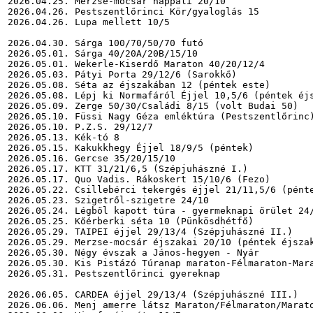
2026.04.25. Merzse-mocsár nappali 20/10

2026.04.26. Pestszentlőrinci Kör/gyaloglás 15

2026.04.26. Lupa mellett 10/5

2026.04.30. Sárga 100/70/50/70 futó

2026.05.01. Sárga 40/20A/20B/15/10

2026.05.01. Wekerle-Kiserdő Maraton 40/20/12/4

2026.05.03. Pátyi Porta 29/12/6 (Sarokkő)

2026.05.08. Séta az éjszakában 12 (péntek este)

2026.05.08. Lépj ki Normafáról Éjjel 10,5/6 (péntek éjs
2026.05.09. Zerge 50/30/Családi 8/15 (volt Budai 50)

2026.05.10. Füssi Nagy Géza emléktúra (Pestszentlőrinc)
2026.05.10. P.Z.S. 29/12/7

2026.05.13. Kék-tó 8

2026.05.15. Kakukkhegy Éjjel 18/9/5 (péntek)

2026.05.16. Gercse 35/20/15/10

2026.05.17. KTT 31/21/6,5 (Szépjuhászné I.)

2026.05.17. Quo Vadis. Rákoskert 15/10/6 (Fezo)

2026.05.22. Csillebérci tekergés éjjel 21/11,5/6 (pénte
2026.05.23. Szigetről-szigetre 24/10

2026.05.24. Légből kapott túra - gyermeknapi őrület 24/
2026.05.25. Kőérberki séta 10 (Pünkösdhétfő)

2026.05.29. TAIPEI éjjel 29/13/4 (Szépjuhászné II.)

2026.05.29. Merzse-mocsár éjszakai 20/10 (péntek éjszak
2026.05.30. Négy évszak a János-hegyen - Nyár

2026.05.30. Kis Pistázó Túranap maraton-Félmaraton-Mara
2026.05.31. Pestszentlőrinci gyereknap

2026.06.05. CARDEA éjjel 29/13/4 (Szépjuhászné III.)

2026.06.06. Menj amerre látsz Maraton/Félmaraton/Marato