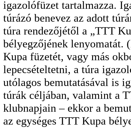
igazolófüzet tartalmazza. Iga
túrázó benevez az adott túrár
túra rendezőjétől a „TTT Ku
bélyegzőjének lenyomatát. (
Kupa füzetét, vagy más okbó
lepecsételtetni, a túra igaz
utólagos bemutatásával is ig
túrák céljában, valamint a
klubnapjain – ekkor a bemut
az egységes TTT Kupa bélyegz