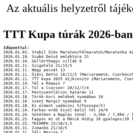
Az aktuális helyzetről tájé
TTT Kupa túrák 2026-ban
Időponttal:
2026.01.03. Stabil Újév Maraton/Félmaraton/Maratonka 42
2026.01.10. Szabó Dezső emléktúra 15

2026.01.10. Gellérthegyi villák 8

2026.01.11. Szigetelő 21/15/5

2026.01.11. Négy pecsét 13

2026.01.11. TTT kupa 2025 díjkiosztó (Máriaremete, Cse
2026.01.14. Tél a Rómain 7

2026.01.17. Túl a Csúcson! 20/12/7/4

2026.01.17. Pestszentlőrinc határán 11

2026.01.18. Török-kori emlékek nyomában 10

2026.01.18. Szent Margit nyomában 9

2026.01.18. Ez elment vadászni 5(Fezosport)

2026.01.24. Farkas-erdő kívül-belül Tél 14/9

2026.01.24. Sötétben a Naplás tónál - 3,5km / 7,0km / 1
2026.01.25. Fagyos Az út a Másik Hídig 20 gyalogos/20 f
2026.01.25. TRIUMPH 15/10/3,5

2026.01.31. Zimankó 21/10/5

2026.01.31. Téli Marina 7
