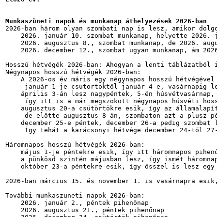
Munkaszüneti napok és munkanap áthelyezések 2026-ban
2026-ban három olyan szombati nap is lesz, amikor dolgo
    2026. január 10. szombat munkanap, helyette 2026. j
    2026. augusztus 8., szombat munkanap, de 2026. augu
    2026. december 12., szombat ugyan munkanap, ám 2026
Hosszú hétvégék 2026-ban: Ahogyan a lenti táblázatból i
Négynapos hosszú hétvégék 2026-ban:

    A 2026-os év máris egy négynapos hosszú hétvégével 
     január 1-je csütörtöktől január 4-e, vasárnapig le
    április 3-án lesz nagypéntek, 5-én húsvétvasárnap, 
     így itt is a már megszokott négynapos húsvéti hoss
    augusztus 20-a csütörtökre esik, így az államalapít
     de előtte augusztus 8-án, szombaton azt a plusz pé
    december 25-e péntek, december 26-a pedig szombat l
     Így tehát a karácsonyi hétvége december 24-től 27-
Háromnapos hosszú hétvégék 2026-ban:

    május 1-je péntekre esik, így itt háromnapos pihenő
    a pünkösd szintén májusban lesz, így ismét háromnap
    október 23-a péntekre esik, így ősszel is lesz egy 
2026-ban március 15. és november 1. is vasárnapra esik,
További munkaszüneti napok 2026-ban:

    2026. január 2., péntek pihenőnap

    2026. augusztus 21., péntek pihenőnap
