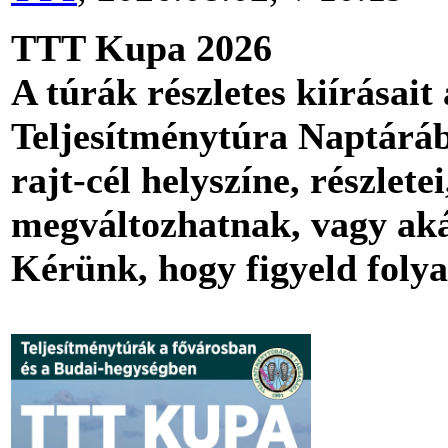
TTT Kupa 2026
A túrák részletes kiírásait
Telj
esítménytúra Naptárába
rajt-cél helyszíne, részlete
megváltozhatnak, vagy aká
Kérünk, hogy figyeld foly