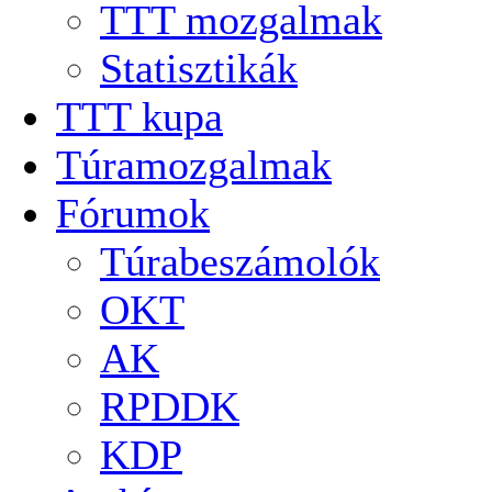
TTT mozgalmak
Statisztikák
TTT kupa
Túramozgalmak
Fórumok
Túrabeszámolók
OKT
AK
RPDDK
KDP