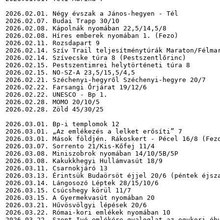
2026.02.01. Négy évszak a János-hegyen - Tél

2026.02.07. Budai Trapp 30/10

2026.02.08. Kápolnák nyomában 22,5/14,5/8

2026.02.08. Híres emberek nyomában 1. (Fezo)

2026.02.11. Rozsdapart 9

2026.02.14. Szív Trail teljesítménytúrák Maraton/Félmar
2026.02.14. Szívecske túra 8 (Pestszentlőrinc)

2026.02.15. Pestszentimrei helytörténeti túra 8

2026.02.15. NO-SZ-A 23,5/15,5/4,5

2026.02.21. Széchenyi-hegyről Széchenyi-hegyre 20/7

2026.02.22. Farsangi Őrjárat 19/12/6

2026.02.22. UNESCO - Bp 1.

2026.02.28. MOMO 20/10/5

2026.02.28. Zöld 45/30/25

2026.03.01. Bp-i templomok 12

2026.03.01. „Az emlékezés a lelket erősíti” 7

2026.03.01. Mások földjén. Rákoskert - Pécel 16/8 (Fezo
2026.03.07. Sorrento 21/Kis-Kőfej 11/4

2026.03.08. Miniszobrok nyomában 14/10/5B/5P

2026.03.08. Kakukkhegyi Hullámvasút 18/9

2026.03.11. Csarnokjáró 13

2026.03.13. Érintsük Budaörsöt éjjel 20/6 (péntek éjsza
2026.03.14. Lángosozó Léptek 28/15/10/6

2026.03.15. Csúcshegy körül 11/7

2026.03.15. A Gyermekvasút nyomában 20

2026.03.21. Hűvösvölgyi lépések 20/6

2026.03.22. Római-kori emlékek nyomában 10

2026.03.22. Szent Ivó emlékére gyaloglat az egykori óbu