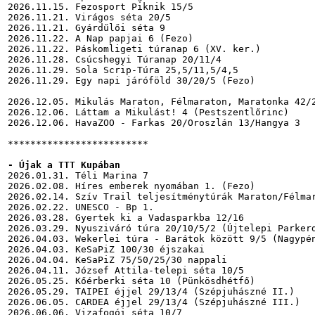
2026.11.15. Fezosport Piknik 15/5

2026.11.21. Virágos séta 20/5

2026.11.21. Gyárdűlői séta 9

2026.11.22. A Nap papjai 6 (Fezo)

2026.11.22. Páskomligeti túranap 6 (XV. ker.)

2026.11.28. Csúcshegyi Túranap 20/11/4

2026.11.29. Sola Scrip-Túra 25,5/11,5/4,5

2026.11.29. Egy napi járóföld 30/20/5 (Fezo)

2026.12.05. Mikulás Maraton, Félmaraton, Maratonka 42/2
2026.12.06. Láttam a Mikulást! 4 (Pestszentlőrinc)

2026.12.06. HavaZOO - Farkas 20/Oroszlán 13/Hangya 3

*************************

- Újak a TTT Kupában
2026.01.31. Téli Marina 7

2026.02.08. Híres emberek nyomában 1. (Fezo)

2026.02.14. Szív Trail teljesítménytúrák Maraton/Félmar
2026.02.22. UNESCO - Bp 1.

2026.03.28. Gyertek ki a Vadasparkba 12/16

2026.03.29. Nyusziváró túra 20/10/5/2 (Újtelepi Parkerd
2026.04.03. Wekerlei túra - Barátok között 9/5 (Nagypén
2026.04.03. KeSaPiZ 100/30 éjszakai 

2026.04.04. KeSaPiZ 75/50/25/30 nappali

2026.04.11. József Attila-telepi séta 10/5

2026.05.25. Kőérberki séta 10 (Pünkösdhétfő)

2026.05.29. TAIPEI éjjel 29/13/4 (Szépjuhászné II.)

2026.06.05. CARDEA éjjel 29/13/4 (Szépjuhászné III.)

2026.06.06. Vizafogói séta 10/7
