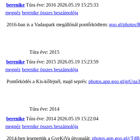
berenike
Túra éve: 2016
2026.05.19 15:25:33
megnéz
berenike összes beszámolója
2016-ban is a Vadaspark megállónál pontőrködtem:
goo.gl/photos
Túra éve: 2015
berenike
Túra éve: 2015
2026.05.19 15:23:59
megnéz
berenike összes beszámolója
Pontőrködés a Kis-kőfejnél, majd seprés:
photos.app.goo.gl/grUq
Túra éve: 2014
berenike
Túra éve: 2014
2026.05.19 15:22:04
megnéz
berenike összes beszámolója
2014-ben lesepertük a GyeKiVa útvonalát:
photos.app.goo.gl/cT