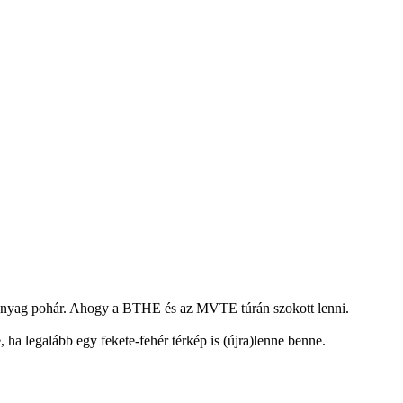
ûanyag pohár. Ahogy a BTHE és az MVTE túrán szokott lenni.
, ha legalább egy fekete-fehér térkép is (újra)lenne benne.