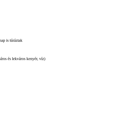
ap is túráztak
íros és lekváros kenyér, víz)