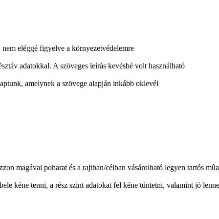
i, nem eléggé figyelve a környezetvédelemre
résztáv adatokkal. A szöveges leírás kevésbé volt használható
aptunk, amelynek a szövege alapján inkább oklevél
zon magával poharat és a rajtban/célban vásárolható legyen tartós m
le kéne tenni, a rész szint adatokat fel kéne tüntetni, valamint jó lenne