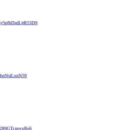
/Ry5pfbDsdLjtR53D9
a3bnNsiLxnN59
dB289GTcnpvxRe6