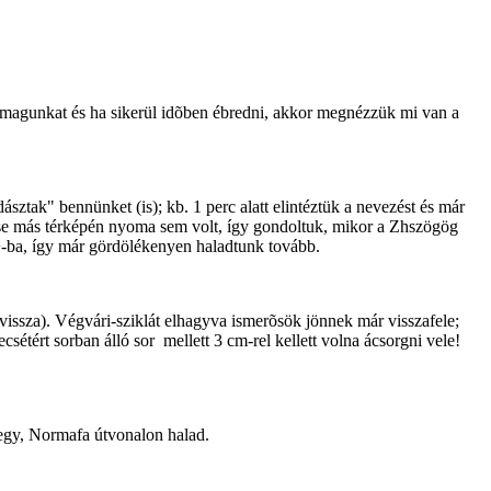
ük magunkat és ha sikerül idõben ébredni, akkor megnézzük mi van a
ásztak" bennünket (is); kb. 1 perc alatt elintéztük a nevezést és már
t se más térképén nyoma sem volt, így gondoltuk, mikor a Zhszögög
 P+-ba, így már gördölékenyen haladtunk tovább.
k vissza). Végvári-sziklát elhagyva ismerõsök jönnek már visszafele;
tért sorban álló sor mellett 3 cm-rel kellett volna ácsorgni vele!
hegy, Normafa útvonalon halad.