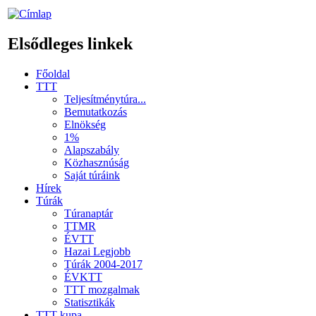
Elsődleges linkek
Főoldal
TTT
Teljesítménytúra...
Bemutatkozás
Elnökség
1%
Alapszabály
Közhasznúság
Saját túráink
Hírek
Túrák
Túranaptár
TTMR
ÉVTT
Hazai Legjobb
Túrák 2004-2017
ÉVKTT
TTT mozgalmak
Statisztikák
TTT kupa