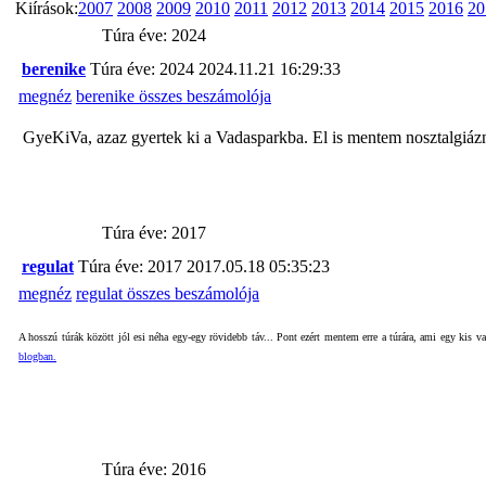
Kiírások:
2007
2008
2009
2010
2011
2012
2013
2014
2015
2016
20
Túra éve: 2024
berenike
Túra éve: 2024
2024.11.21 16:29:33
megnéz
berenike összes beszámolója
GyeKiVa, azaz gyertek ki a Vadasparkba. El is mentem nosztalgiázni
Túra éve: 2017
regulat
Túra éve: 2017
2017.05.18 05:35:23
megnéz
regulat összes beszámolója
A hosszú túrák között jól esi néha egy-egy rövidebb táv... Pont ezért mentem erre a túrára, ami egy kis v
blogban.
Túra éve: 2016