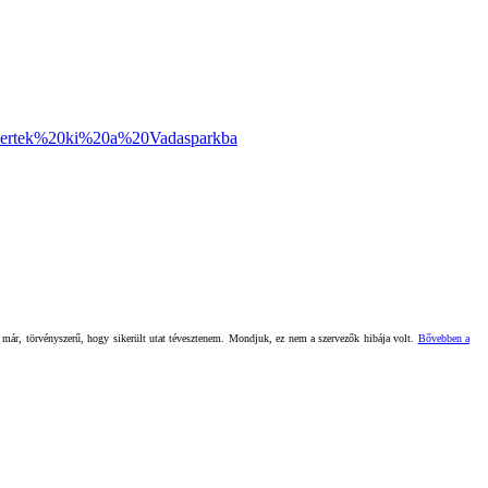
/Gyertek%20ki%20a%20Vadasparkba
am már, törvényszerű, hogy sikerült utat tévesztenem. Mondjuk, ez nem a szervezők hibája volt.
Bővebben a