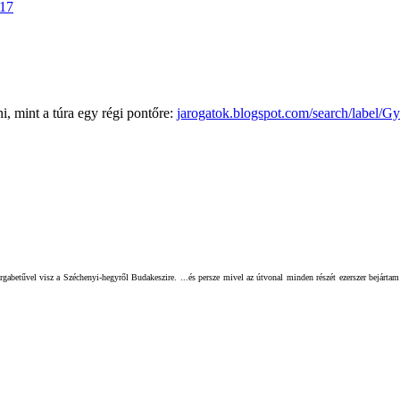
17
, mint a túra egy régi pontőre:
jarogatok.blogspot.com/search/label
argabetűvel visz a Széchenyi-hegyről Budakeszire. ...és persze mivel az útvonal minden részét ezerszer bejárt