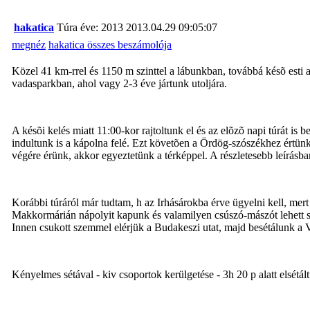
hakatica
Túra éve: 2013
2013.04.29 09:05:07
megnéz
hakatica összes beszámolója
Közel 41 km-rrel és 1150 m szinttel a lábunkban, továbbá késõ esti 
vadasparkban, ahol vagy 2-3 éve jártunk utoljára.
A késõi kelés miatt 11:00-kor rajtoltunk el és az elõzõ napi túrát is 
indultunk is a kápolna felé. Ezt követõen a Ördög-szószékhez értün
végére érünk, akkor egyeztetünk a térképpel. A részletesebb leírásb
Korábbi túráról már tudtam, h az Irhásárokba érve ügyelni kell, mert 
Makkormárián nápolyit kapunk és valamilyen csúszó-mászót lehett sim
Innen csukott szemmel elérjük a Budakeszi utat, majd besétálunk a Va
Kényelmes sétával - kiv csoportok kerülgetése - 3h 20 p alatt elsét