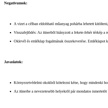
Negatívumok:
A vizet a célban eldobható mûanyag pohárba lehetett kitölten
Visszafejlõdés: Az itinerbõl hiányzott a fekete-fehér térkép a 
Oklevél és emléklap fogalmának összekeverése. Emléklapot k
Javaslatok:
Környezetvédelmi okokból kötelezni kéne, hogy mindenki hoz
Az itinerbe a nevezetesebb helyekrõl pár mondatos ismertetõt be