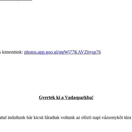
is kimentünk:
photos.app.goo.gl/stgWj77KAVZbysp76
Gyertek ki a Vadasparkba!
ttal indultunk bár kicsit fáradtak voltunk az elõzõ napi vázsonykõi túra