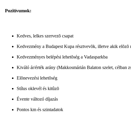
Pozitívumok:
Kedves, lelkes szervezõ csapat
Kedvezmény a Budapest Kupa résztvevõk, illetve akik elõzõ n
Kedvezményes belépési lehetõség a Vadasparkba
Kiváló ár/érték arány (Makkosmárián Balaton szelet, célban zs
Elõnevezési lehetõség
Stílus oklevél és kitûzõ
Évente változó díjazás
Pontos km és szintadatok