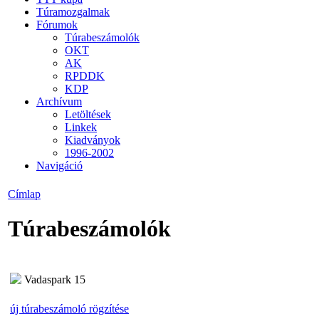
Túramozgalmak
Fórumok
Túrabeszámolók
OKT
AK
RPDDK
KDP
Archívum
Letöltések
Linkek
Kiadványok
1996-2002
Navigáció
Címlap
Túrabeszámolók
Vadaspark 15
új túrabeszámoló rögzítése