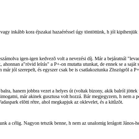
avagy inkább kora éjszakai hazaéréssel úgy töntöttünk, h jól kipihenj
beszámolva igen-igen kedvezõ volt a nevezési díj. Már a bejáratnál "levad
k, ahonnan a"rövid leírás" a P+-on mutatta utunkat, de ennek se a sajá
an már jól szerepelt, és egyszer csak be is csatlakoztunka Zhszögrõl a
balra, hanem jobbra vezet a helyes út (voltak bizony, akik balról jötte
ogatni, már akinek gusztusa volt hozzá. Bár megjegyzem, h nem a pecsé
daspark elõtti rétre, ahol megkapjuk az oklevelet, és a kitûzõt.
áltunk a célig. Nagyon tetszik benne, h nem az unalomig lerágott János-