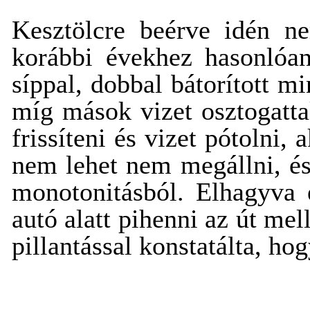
Kesztölcre beérve idén ne
korábbi évekhez hasonlóan 
síppal, dobbal bátorított mi
míg mások vizet osztogatt
frissíteni és vizet pótolni,
nem lehet nem megállni, és
monotonitásból. Elhagyva e
autó alatt pihenni az út me
pillantással konstatálta, ho