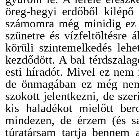
öreg-hegyi erdőből kilépő 
számomra még minidig ez a 
szünetre és vízfeltöltésr
körüli szintemelkedés leh
kezdődött. A bal térdszalag
esti híradót. Mivel ez nem 
de önmagában ez még nem j
szokott jelentkezni, de sz
kis haladékot mielőtt ber
mindezen, de érzem (és s
túratársam tartja bennem 