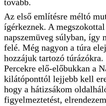
tovább.
Az első említésre méltó mut
ígérkeznek. A megszokottal
napszemüveg súlyban, így m
felé. Még nagyon a túra ele
hozzájuk tartozó túrázókra
Percekre elő-előbukkan a N
kilátóponttól lejjebb kell 
hogy a hátizsákom oldalhál
figyelmeztetést, elrendezem