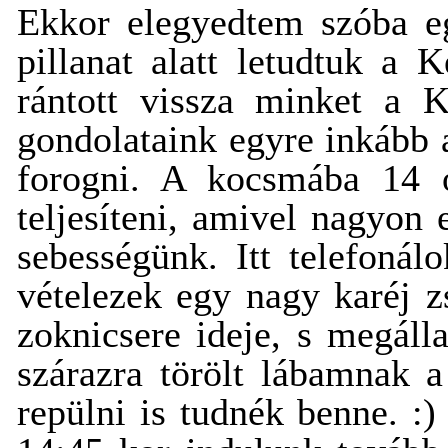
Ekkor elegyedtem szóba eg
pillanat alatt letudtuk a 
rántott vissza minket a K
gondolataink egyre inkább 
forogni. A kocsmába 14 ó
teljesíteni, amivel nagyon 
sebességünk. Itt telefoná
vételezek egy nagy karéj zs
zoknicsere ideje, s megál
szárazra törölt lábamnak a
repülni is tudnék benne. :