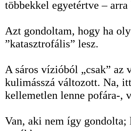
többekkel egyetértve – arra
Azt gondoltam, hogy ha olya
”katasztrofális” lesz.
A sáros vízióból „csak” az 
kulimásszá változott. Na, it
kellemetlen lenne pofára-, 
Van, aki nem így gondolta; 