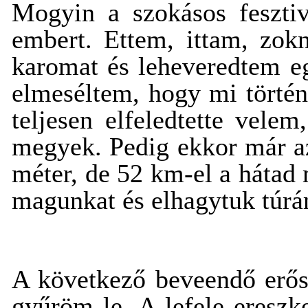
Mogyin a szokásos feszti
embert. Ettem, ittam, zokn
karomat és leheveredtem eg
elmeséltem, hogy mi történt
teljesen elfeledtette vele
megyek. Pedig ekkor már azér
méter, de 52 km-el a hátad 
magunkat és elhagytuk túrám
A következő beveendő erős
gyűröm le. A lefele eresz