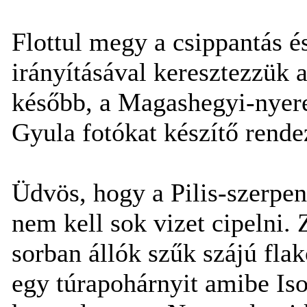
Flottul megy a csippantás 
irányításával keresztezzük 
később, a Magashegyi-nyere
Gyula fotókat készítő rend
Üdvös, hogy a Pilis-szerpent
nem kell sok vizet cipelni.
sorban állók szűk szájú flak
egy túrapohárnyit amibe Is