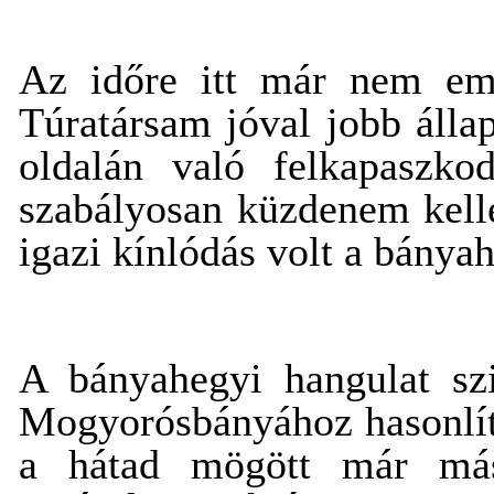
Az időre itt már nem em
Túratársam jóval jobb álla
oldalán való felkapaszk
szabályosan küzdenem kelle
igazi kínlódás volt a bányah
A bányahegyi hangulat sz
Mogyorósbányához hasonlíta
a hátad mögött már más