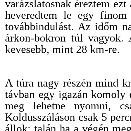
varázslatosnak éreztem ezt a
heveredtem le egy finom
továbbindulást. Az időm na
árkon-bokron túl vagyok. 
kevesebb, mint 28 km-re.
A túra nagy részén mind k
távban egy igazán komoly e
meg lehetne nyomni, cs
Koldusszáláson csak 5 perc
állok; talán ha a végén me