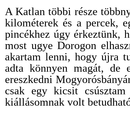
A Katlan többi része többny
kilométerek és a percek, 
pincékhez úgy érkeztünk, h
most ugye Dorogon elhasz
akartam lenni, hogy újra t
adta könnyen magát, de e
ereszkedni Mogyorósbányára
csak egy kicsit csúsztam
kiállásomnak volt betudható