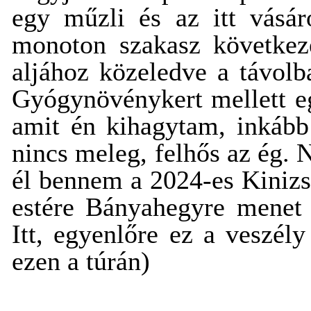
egy műzli és az itt vásár
monoton szakasz következe
aljához közeledve a távolb
Gyógynövénykert mellett egy
amit én kihagytam, inkább 
nincs meleg, felhős az ég.
él bennem a 2024-es Kinizsi
estére Bányahegyre menet 
Itt, egyenlőre ez a veszél
ezen a túrán)