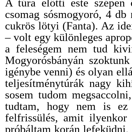
A túra előtti este szépen
csomag sósmogyoró, 4 db mű
cukrös lötyi (Fanta). Az id
– volt egy különleges aprop
a feleségem nem tud kivi
Mogyorósbányán szoktunk t
igénybe venni) és olyan el
teljesítménytúrák nagy kih
sosem tudom megsaccolni,
tudtam, hogy nem is ez 
felfrissülés, amit ilyenko
próbáltam korán lefeküdni, 