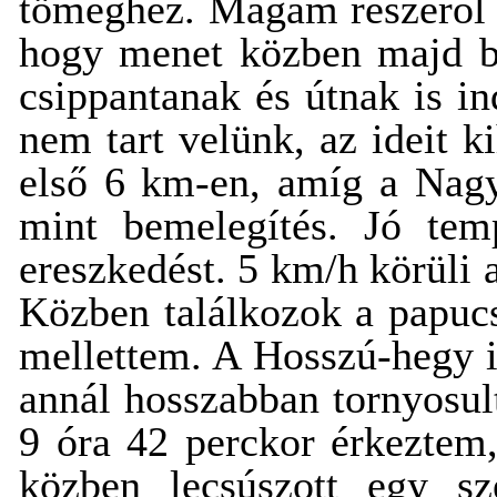
tömeghez. Magam részéről e
hogy menet közben majd b
csippantanak és útnak is i
nem tart velünk, az ideit 
első 6 km-en, amíg a Nagy
mint bemelegítés. Jó te
ereszkedést. 5 km/h körüli 
Közben találkozok a papucsb
mellettem. A Hosszú-hegy i
annál hosszabban tornyosult
9 óra 42 perckor érkeztem,
közben lecsúszott egy s