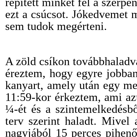
repített minket fel a szer
ezt a csúcsot. Jókedvemet m
sem tudok megérteni.
A zöld csíkon továbbhaladv
éreztem, hogy egyre jobban
kanyart, amely után egy me
11:59-kor érkeztem, ami azt 
¼-ét és a szintemelkedésb
terv szerint haladt. Mivel
nagyjából 15 perces pihenő