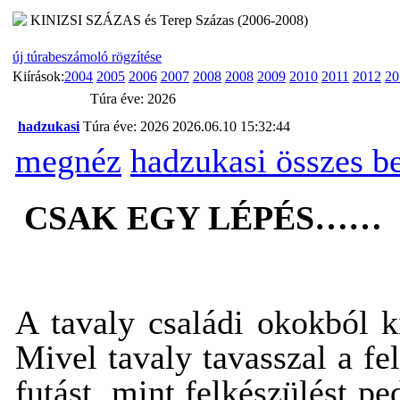
KINIZSI SZÁZAS és Terep Százas (2006-2008)
új túrabeszámoló rögzítése
Kiírások:
2004
2005
2006
2007
2008
2008
2009
2010
2011
2012
20
Túra éve: 2026
hadzukasi
Túra éve: 2026
2026.06.10 15:32:44
megnéz
hadzukasi összes b
CSAK EGY LÉPÉS……
A tavaly családi okokból k
Mivel tavaly tavasszal a f
futást, mint felkészülést 