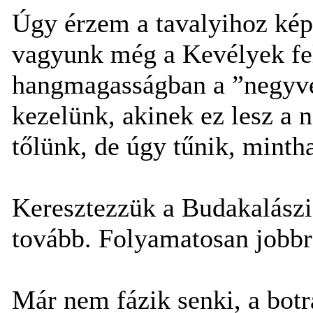
Úgy érzem a tavalyihoz ké
vagyunk még a Kevélyek fel
hangmagasságban a ”negyven
kezelünk, akinek ez lesz a 
tőlünk, de úgy tűnik, mintha
Keresztezzük a Budakalászi
tovább. Folyamatosan jobbra,
Már nem fázik senki, a botr