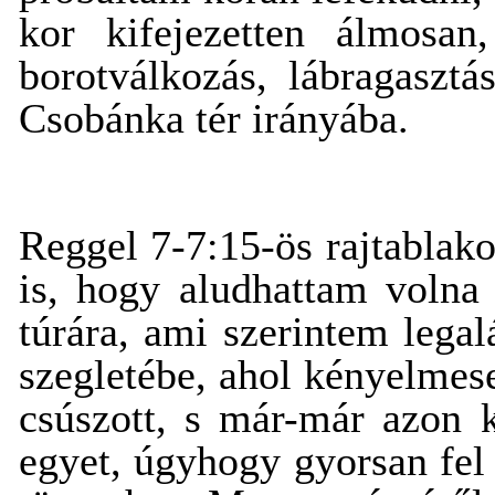
kor kifejezetten álmosan
borotválkozás, lábragaszt
Csobánka tér irányába.
Reggel 7-7:15-ös rajtablak
is, hogy aludhattam volna 
túrára, ami szerintem lega
szegletébe, ahol kényelmese
csúszott, s már-már azon 
egyet, úgyhogy gyorsan fel