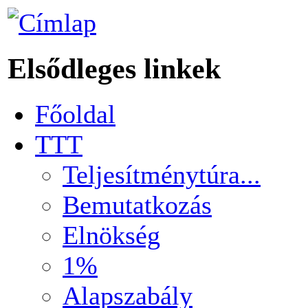
Elsődleges linkek
Főoldal
TTT
Teljesítménytúra...
Bemutatkozás
Elnökség
1%
Alapszabály