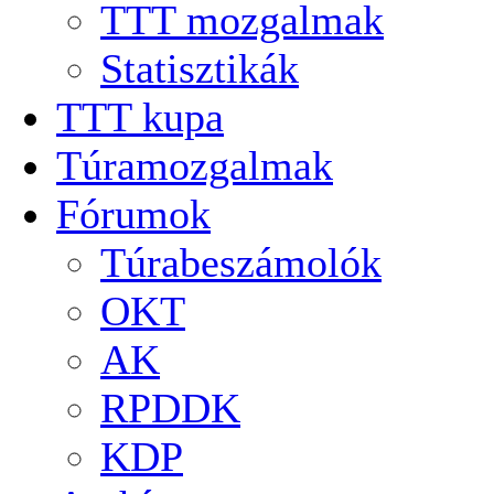
TTT mozgalmak
Statisztikák
TTT kupa
Túramozgalmak
Fórumok
Túrabeszámolók
OKT
AK
RPDDK
KDP