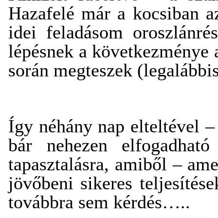
Hazafelé már a kocsiban a
idei feladásom oroszlánré
lépésnek a következménye a
során megteszek (legalábbis
Így néhány nap elteltével 
bár nehezen elfogadható
tapasztalásra, amiből – ame
jövőbeni sikeres teljesíté
továbbra sem kérdés…..