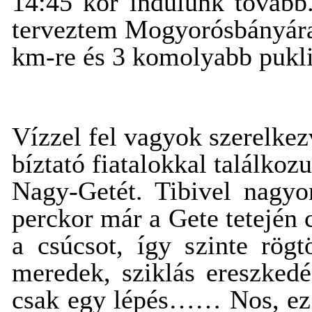
14:45 kor indulunk tovább.
terveztem Mogyorósbányára é
km-re és 3 komolyabb pukli
Vízzel fel vagyok szerelkez
bíztató fiatalokkal találko
Nagy-Getét. Tibivel nagyon
perckor már a Gete tetején
a csúcsot, így szinte rög
meredek, sziklás ereszked
csak egy lépés…… Nos, ez 